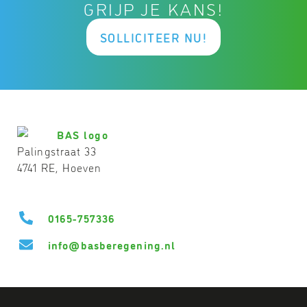
GRIJP JE KANS!
SOLLICITEER NU!
Palingstraat 33
4741 RE, Hoeven
0165-757336
@ofni
ln.gninegerebsab